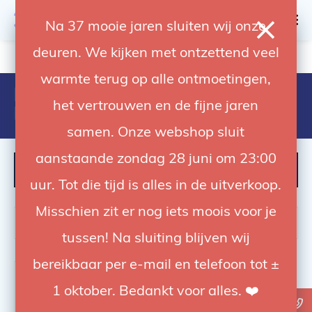
0
Na 37 mooie jaren sluiten wij onze
deuren. We kijken met ontzettend veel
4.92 / 5
op trusted shops
warmte terug op alle ontmoetingen,
Producten getagd met Black
het vertrouwen en de fijne jaren
Friday
samen. Onze webshop sluit
aanstaande zondag 28 juni om 23:00
FILTER
uur. Tot die tijd is alles in de uitverkoop.
Misschien zit er nog iets moois voor je
tussen! Na sluiting blijven wij
bereikbaar per e-mail en telefoon tot ±
-72%
1 oktober. Bedankt voor alles. ❤️