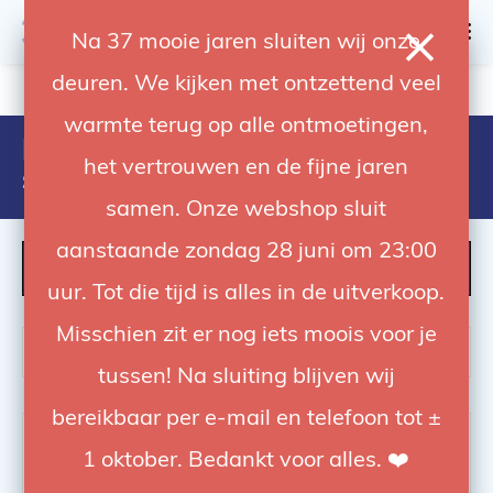
0
Na 37 mooie jaren sluiten wij onze
deuren. We kijken met ontzettend veel
4.92 / 5
op trusted shops
warmte terug op alle ontmoetingen,
Producten getagd met bowens
het vertrouwen en de fijne jaren
speedring
samen. Onze webshop sluit
aanstaande zondag 28 juni om 23:00
FILTER
uur. Tot die tijd is alles in de uitverkoop.
Misschien zit er nog iets moois voor je
tussen! Na sluiting blijven wij
bereikbaar per e-mail en telefoon tot ±
-61%
-63%
1 oktober. Bedankt voor alles. ❤️