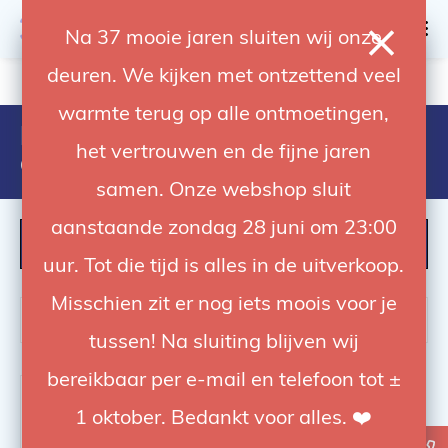
0
Na 37 mooie jaren sluiten wij onze
deuren. We kijken met ontzettend veel
4.92 / 5
op trusted shops
warmte terug op alle ontmoetingen,
Producten getagd met bruin
het vertrouwen en de fijne jaren
oker achtergrond
samen. Onze webshop sluit
aanstaande zondag 28 juni om 23:00
FILTER
uur. Tot die tijd is alles in de uitverkoop.
Misschien zit er nog iets moois voor je
tussen! Na sluiting blijven wij
bereikbaar per e-mail en telefoon tot ±
-55%
1 oktober. Bedankt voor alles. ❤️