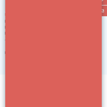
Elinchrom
Elinchrom Flashtube
Plug-in A500 BRX,
BXri
€129,00
Bekijk
1
van de 1 producten