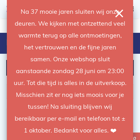
0
Na 37 mooie jaren sluiten wij onze
deuren. We kijken met ontzettend veel
4.92 / 5
op trusted shops
warmte terug op alle ontmoetingen,
Producten getagd met BRX 500
het vertrouwen en de fijne jaren
samen. Onze webshop sluit
FILTER
aanstaande zondag 28 juni om 23:00
uur. Tot die tijd is alles in de uitverkoop.
Misschien zit er nog iets moois voor je
tussen! Na sluiting blijven wij
bereikbaar per e-mail en telefoon tot ±
1 oktober. Bedankt voor alles. ❤️