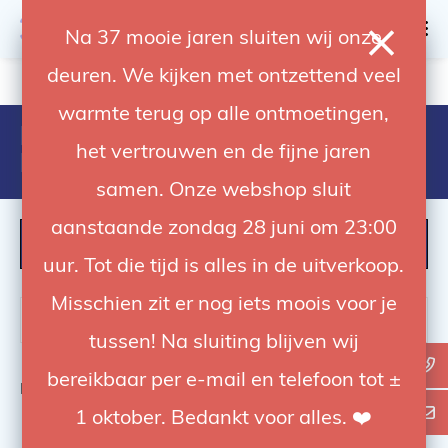
0
Na 37 mooie jaren sluiten wij onze
deuren. We kijken met ontzettend veel
4.92 / 5
op trusted shops
warmte terug op alle ontmoetingen,
Producten getagd met
het vertrouwen en de fijne jaren
Buccaneer
samen. Onze webshop sluit
aanstaande zondag 28 juni om 23:00
FILTER
uur. Tot die tijd is alles in de uitverkoop.
Misschien zit er nog iets moois voor je
tussen! Na sluiting blijven wij
bereikbaar per e-mail en telefoon tot ±
Bekijk
0
van de 0 producten
1 oktober. Bedankt voor alles. ❤️