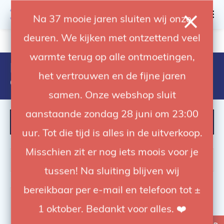
0
Na 37 mooie jaren sluiten wij onze
deuren. We kijken met ontzettend veel
4.92 / 5
op trusted shops
warmte terug op alle ontmoetingen,
Producten getagd met business
het vertrouwen en de fijne jaren
growth
samen. Onze webshop sluit
aanstaande zondag 28 juni om 23:00
FILTER
uur. Tot die tijd is alles in de uitverkoop.
Misschien zit er nog iets moois voor je
tussen! Na sluiting blijven wij
bereikbaar per e-mail en telefoon tot ±
-55%
1 oktober. Bedankt voor alles. ❤️