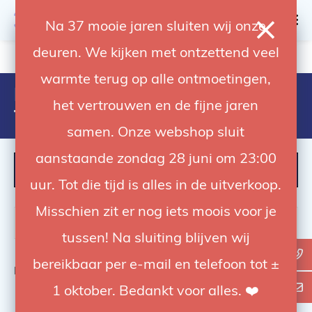
0
Na 37 mooie jaren sluiten wij onze
deuren. We kijken met ontzettend veel
4.92 / 5
op trusted shops
warmte terug op alle ontmoetingen,
Producten getagd met butterfly
het vertrouwen en de fijne jaren
frame
samen. Onze webshop sluit
aanstaande zondag 28 juni om 23:00
FILTER
uur. Tot die tijd is alles in de uitverkoop.
Misschien zit er nog iets moois voor je
tussen! Na sluiting blijven wij
bereikbaar per e-mail en telefoon tot ±
Bekijk
0
van de 0 producten
1 oktober. Bedankt voor alles. ❤️