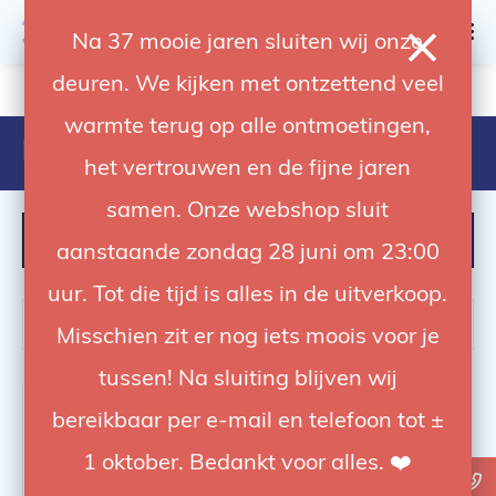
0
Na 37 mooie jaren sluiten wij onze
deuren. We kijken met ontzettend veel
4.92 / 5
op trusted shops
warmte terug op alle ontmoetingen,
Producten getagd met bxri 250
het vertrouwen en de fijne jaren
samen. Onze webshop sluit
FILTER
aanstaande zondag 28 juni om 23:00
uur. Tot die tijd is alles in de uitverkoop.
Misschien zit er nog iets moois voor je
tussen! Na sluiting blijven wij
bereikbaar per e-mail en telefoon tot ±
1 oktober. Bedankt voor alles. ❤️