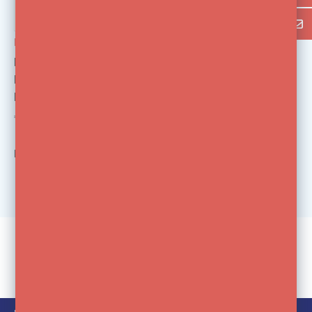
Elinchrom
Elinchrom Flashtube
Plug-in A500 BRX,
BXri
€129,00
Bekijk
1
van de 1 producten