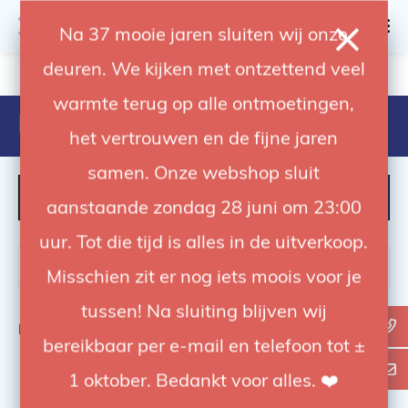
0
Na 37 mooie jaren sluiten wij onze
deuren. We kijken met ontzettend veel
4.92 / 5
op trusted shops
warmte terug op alle ontmoetingen,
Producten getagd met c50Ej
het vertrouwen en de fijne jaren
samen. Onze webshop sluit
FILTER
aanstaande zondag 28 juni om 23:00
uur. Tot die tijd is alles in de uitverkoop.
Misschien zit er nog iets moois voor je
tussen! Na sluiting blijven wij
Bekijk
0
van de 0 producten
bereikbaar per e-mail en telefoon tot ±
1 oktober. Bedankt voor alles. ❤️