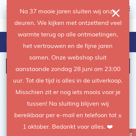
0
Na 37 mooie jaren sluiten wij onze
deuren. We kijken met ontzettend veel
4.92 / 5
op trusted shops
warmte terug op alle ontmoetingen,
Producten getagd met el24083
het vertrouwen en de fijne jaren
samen. Onze webshop sluit
FILTER
aanstaande zondag 28 juni om 23:00
uur. Tot die tijd is alles in de uitverkoop.
Misschien zit er nog iets moois voor je
tussen! Na sluiting blijven wij
-35%
bereikbaar per e-mail en telefoon tot ±
1 oktober. Bedankt voor alles. ❤️