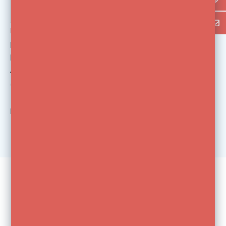
Elinchrom
Elinchrom Flashtube
Plug-in for Zoom
ACTION
€259,00
€399,00
Bekijk
1
van de 1 producten