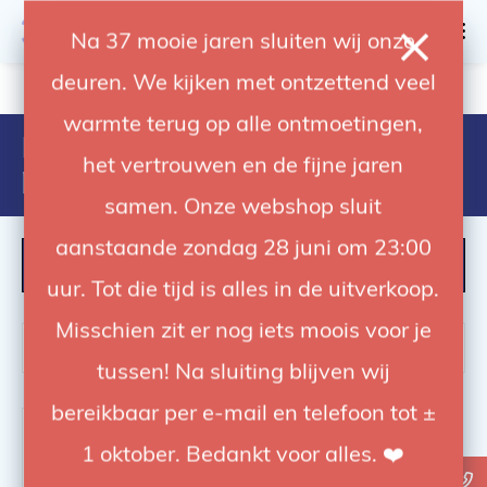
0
Na 37 mooie jaren sluiten wij onze
deuren. We kijken met ontzettend veel
4.92 / 5
op trusted shops
warmte terug op alle ontmoetingen,
Producten getagd met
het vertrouwen en de fijne jaren
professioneel statief
samen. Onze webshop sluit
aanstaande zondag 28 juni om 23:00
FILTER
uur. Tot die tijd is alles in de uitverkoop.
Misschien zit er nog iets moois voor je
tussen! Na sluiting blijven wij
bereikbaar per e-mail en telefoon tot ±
-20%
1 oktober. Bedankt voor alles. ❤️