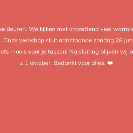
nze deuren. We kijken met ontzettend veel warmte
Accessoires
Support
Audio
Acties
Merken
Studiobou
 Onze webshop sluit aanstaande zondag 28 juni om
iets moois voor je tussen! Na sluiting blijven wij 
4.92 / 5
op trusted shops
± 1 oktober. Bedankt voor alles. ❤️
Avenger
Avenge
C100
Ceiling Sci