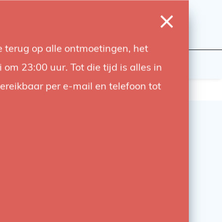
0
Inloggen
Verlanglijst
Winkelwagen
Taal
 terug op alle ontmoetingen, het
wers
Contact
 23:00 uur. Tot die tijd is alles in
bereikbaar per e-mail en telefoon tot
r Ceiling Scissor Clamp
0
ssor Clamp wordt gebruikt om een kleine tot