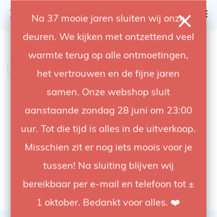
0
Na 37 mooie jaren sluiten wij onze
deuren. We kijken met ontzettend veel
4.92 / 5
op trusted shops
warmte terug op alle ontmoetingen,
het vertrouwen en de fijne jaren
samen. Onze webshop sluit
aanstaande zondag 28 juni om 23:00
uur. Tot die tijd is alles in de uitverkoop.
Misschien zit er nog iets moois voor je
tussen! Na sluiting blijven wij
bereikbaar per e-mail en telefoon tot ±
1 oktober. Bedankt voor alles. ❤️