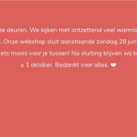
nze deuren. We kijken met ontzettend veel warmte
Accessoires
Support
Audio
Acties
Merken
Studiobou
 Onze webshop sluit aanstaande zondag 28 juni om
iets moois voor je tussen! Na sluiting blijven wij 
4.92 / 5
op trusted shops
± 1 oktober. Bedankt voor alles. ❤️
Avenger
Aveng
16mm 
Vloer