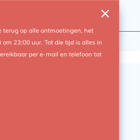
0
Inloggen
Verlanglijst
Winkelwagen
Taal
 terug op alle ontmoetingen, het
wers
Contact
 23:00 uur. Tot die tijd is alles in
bereikbaar per e-mail en telefoon tot
er F808 Baby Plate –
Pin Wand- plafond-of
montage