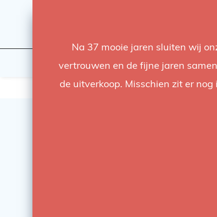
Na 37 mooie jaren sluiten wij o
Licht
Studio
vertrouwen en de fijne jaren samen.
de uitverkoop. Misschien zit er nog 
SALE
-21%