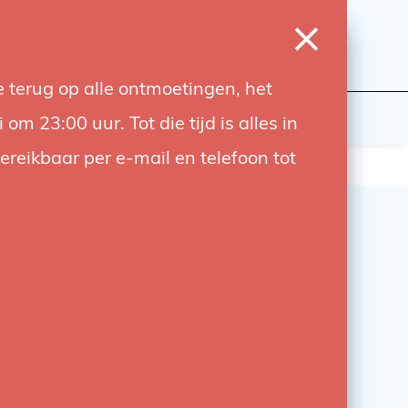
0
Inloggen
Verlanglijst
Winkelwagen
Taal
 terug op alle ontmoetingen, het
wers
Contact
 23:00 uur. Tot die tijd is alles in
bereikbaar per e-mail en telefoon tot
er Baby Plate met 16mm
 spigot
10 Baby Plate met 16 mm swivel spigot: