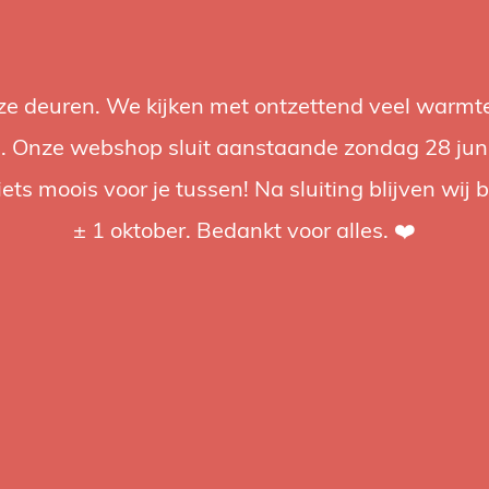
nze deuren. We kijken met ontzettend veel warmte
Accessoires
Support
Audio
Acties
Merken
Studiobou
 Onze webshop sluit aanstaande zondag 28 juni om
iets moois voor je tussen! Na sluiting blijven wij 
4.92 / 5
op trusted shops
± 1 oktober. Bedankt voor alles. ❤️
Avenger
Aveng
swivel
Avenger F8