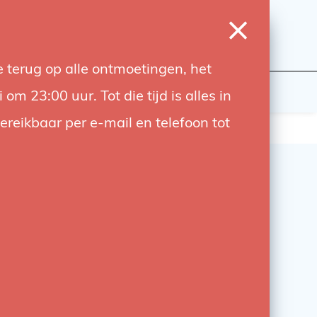
0
Inloggen
Verlanglijst
Winkelwagen
Taal
 terug op alle ontmoetingen, het
wers
Contact
 23:00 uur. Tot die tijd is alles in
bereikbaar per e-mail en telefoon tot
che
hrom Caran D'Ache Pen
hrom pen van het merk Zwitserse Caran d'Ache,
e overgebleven fabrikant van hoogwaardig
riaal die Zwitserland rijk is.