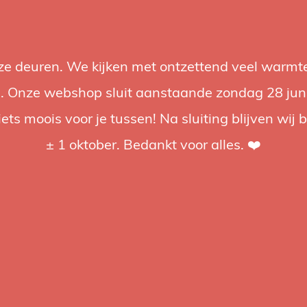
nze deuren. We kijken met ontzettend veel warmte
Accessoires
Support
Audio
Acties
Merken
Studiobou
 Onze webshop sluit aanstaande zondag 28 juni om
iets moois voor je tussen! Na sluiting blijven wij 
4.92 / 5
op trusted shops
± 1 oktober. Bedankt voor alles. ❤️
Caran D'A
Elinc
Deze Elinc
is de enig
schrijfmate