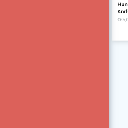
Huntsman Lite Swiss Army
POLO MEN L
Knife
€65,00
€99,00