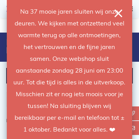
0
Na 37 mooie jaren sluiten wij onze
deuren. We kijken met ontzettend veel
4.92 / 5
op trusted shops
warmte terug op alle ontmoetingen,
Producten getagd met 027
het vertrouwen en de fijne jaren
holder
samen. Onze webshop sluit
aanstaande zondag 28 juni om 23:00
FILTER
uur. Tot die tijd is alles in de uitverkoop.
Misschien zit er nog iets moois voor je
tussen! Na sluiting blijven wij
bereikbaar per e-mail en telefoon tot ±
Bekijk
0
van de 0 producten
1 oktober. Bedankt voor alles. ❤️