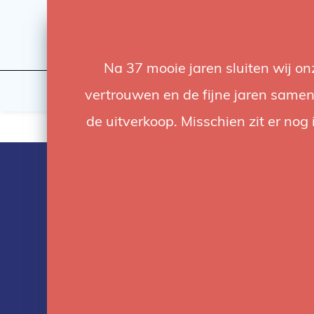
Na 37 mooie jaren sluiten wij o
Licht
Studio
vertrouwen en de fijne jaren samen.
de uitverkoop. Misschien zit er nog 
Producten ge