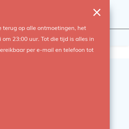
0
Inloggen
Verlanglijst
Winkelwagen
Taal
 terug op alle ontmoetingen, het
wers
Contact
 23:00 uur. Tot die tijd is alles in
bereikbaar per e-mail en telefoon tot