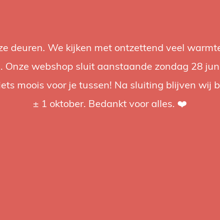
nze deuren. We kijken met ontzettend veel warmte
Accessoires
Support
Audio
Acties
Merken
Studiobou
 Onze webshop sluit aanstaande zondag 28 juni om
iets moois voor je tussen! Na sluiting blijven wij 
4.92 / 5
op trusted shops
± 1 oktober. Bedankt voor alles. ❤️
tagd