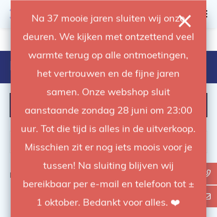
0
Na 37 mooie jaren sluiten wij onze
deuren. We kijken met ontzettend veel
4.92 / 5
op trusted shops
warmte terug op alle ontmoetingen,
Producten getagd met 100d
het vertrouwen en de fijne jaren
samen. Onze webshop sluit
FILTER
aanstaande zondag 28 juni om 23:00
uur. Tot die tijd is alles in de uitverkoop.
Misschien zit er nog iets moois voor je
tussen! Na sluiting blijven wij
Bekijk
0
van de 0 producten
bereikbaar per e-mail en telefoon tot ±
1 oktober. Bedankt voor alles. ❤️