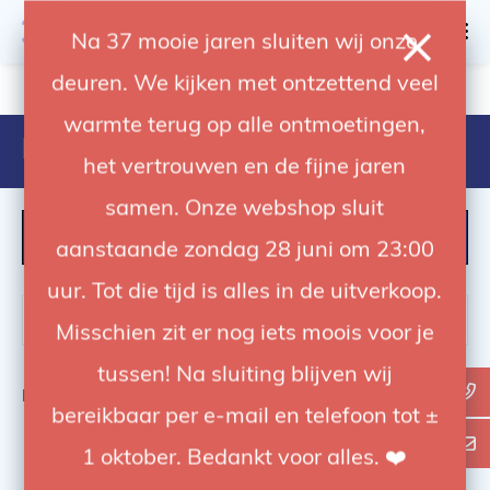
0
Na 37 mooie jaren sluiten wij onze
deuren. We kijken met ontzettend veel
4.92 / 5
op trusted shops
warmte terug op alle ontmoetingen,
Producten getagd met 126bsu
het vertrouwen en de fijne jaren
samen. Onze webshop sluit
FILTER
aanstaande zondag 28 juni om 23:00
uur. Tot die tijd is alles in de uitverkoop.
Misschien zit er nog iets moois voor je
tussen! Na sluiting blijven wij
Bekijk
0
van de 0 producten
bereikbaar per e-mail en telefoon tot ±
1 oktober. Bedankt voor alles. ❤️