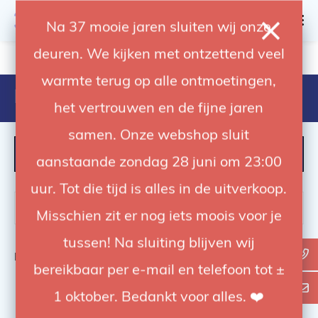
0
Na 37 mooie jaren sluiten wij onze
deuren. We kijken met ontzettend veel
4.92 / 5
op trusted shops
warmte terug op alle ontmoetingen,
Producten getagd met 1550
het vertrouwen en de fijne jaren
samen. Onze webshop sluit
FILTER
aanstaande zondag 28 juni om 23:00
uur. Tot die tijd is alles in de uitverkoop.
Misschien zit er nog iets moois voor je
tussen! Na sluiting blijven wij
Bekijk
0
van de 0 producten
bereikbaar per e-mail en telefoon tot ±
1 oktober. Bedankt voor alles. ❤️