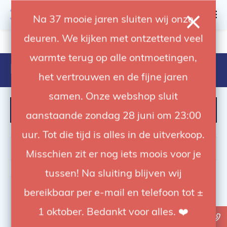
0
Na 37 mooie jaren sluiten wij onze
deuren. We kijken met ontzettend veel
4.92 / 5
op trusted shops
warmte terug op alle ontmoetingen,
Producten getagd met 21cm
het vertrouwen en de fijne jaren
samen. Onze webshop sluit
FILTER
aanstaande zondag 28 juni om 23:00
uur. Tot die tijd is alles in de uitverkoop.
Misschien zit er nog iets moois voor je
tussen! Na sluiting blijven wij
-27%
bereikbaar per e-mail en telefoon tot ±
1 oktober. Bedankt voor alles. ❤️