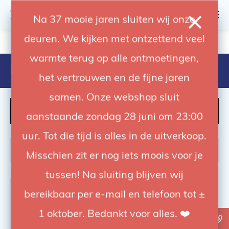
0
Na 37 mooie jaren sluiten wij onze
deuren. We kijken met ontzettend veel
4.92 / 5
op trusted shops
warmte terug op alle ontmoetingen,
Producten getagd met 220
het vertrouwen en de fijne jaren
samen. Onze webshop sluit
FILTER
aanstaande zondag 28 juni om 23:00
uur. Tot die tijd is alles in de uitverkoop.
Misschien zit er nog iets moois voor je
tussen! Na sluiting blijven wij
-55%
bereikbaar per e-mail en telefoon tot ±
1 oktober. Bedankt voor alles. ❤️