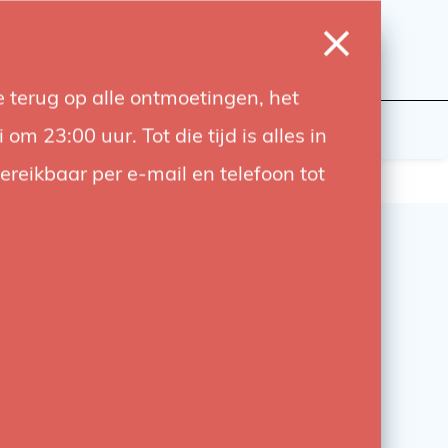
0
Inloggen
Verlanglijst
Winkelwagen
Taal
 terug op alle ontmoetingen, het
wers
Contact
 23:00 uur. Tot die tijd is alles in
bereikbaar per e-mail en telefoon tot