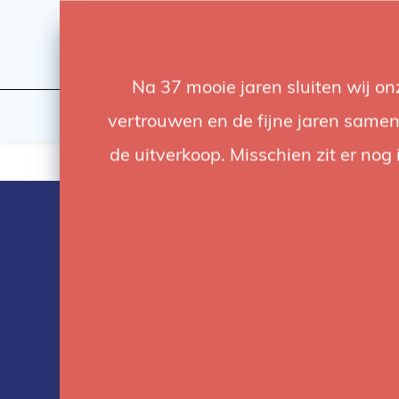
Na 37 mooie jaren sluiten wij o
Licht
Studio
vertrouwen en de fijne jaren samen.
de uitverkoop. Misschien zit er nog 
Producten ge