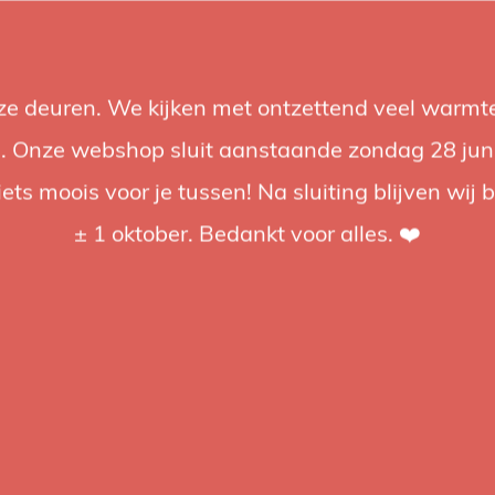
nze deuren. We kijken met ontzettend veel warmte
Accessoires
Support
Audio
Acties
Merken
Studiobou
 Onze webshop sluit aanstaande zondag 28 juni om
iets moois voor je tussen! Na sluiting blijven wij 
4.92 / 5
op trusted shops
± 1 oktober. Bedankt voor alles. ❤️
tagd