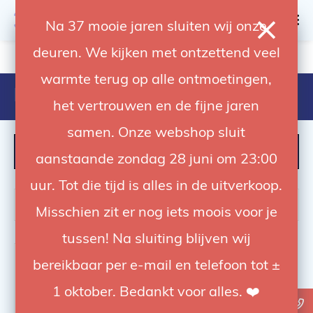
0
Na 37 mooie jaren sluiten wij onze
deuren. We kijken met ontzettend veel
4.92 / 5
op trusted shops
warmte terug op alle ontmoetingen,
Producten getagd met 3.5mm
het vertrouwen en de fijne jaren
samen. Onze webshop sluit
FILTER
aanstaande zondag 28 juni om 23:00
uur. Tot die tijd is alles in de uitverkoop.
Misschien zit er nog iets moois voor je
tussen! Na sluiting blijven wij
bereikbaar per e-mail en telefoon tot ±
1 oktober. Bedankt voor alles. ❤️