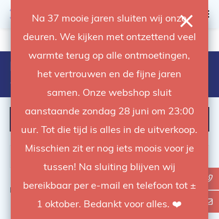
0
Na 37 mooie jaren sluiten wij onze
deuren. We kijken met ontzettend veel
4.92 / 5
op trusted shops
warmte terug op alle ontmoetingen,
Producten getagd met
het vertrouwen en de fijne jaren
5055135929387
samen. Onze webshop sluit
aanstaande zondag 28 juni om 23:00
FILTER
uur. Tot die tijd is alles in de uitverkoop.
Misschien zit er nog iets moois voor je
tussen! Na sluiting blijven wij
bereikbaar per e-mail en telefoon tot ±
Bekijk
0
van de 0 producten
1 oktober. Bedankt voor alles. ❤️