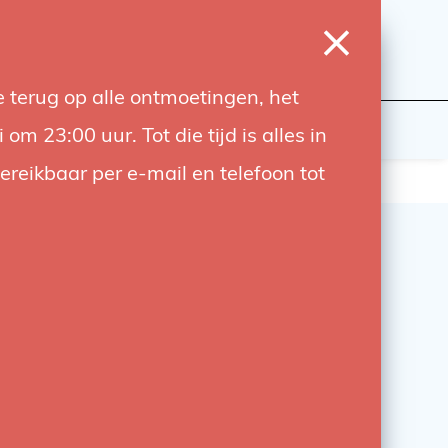
0
Inloggen
Verlanglijst
Winkelwagen
Taal
 terug op alle ontmoetingen, het
wers
Contact
 23:00 uur. Tot die tijd is alles in
bereikbaar per e-mail en telefoon tot