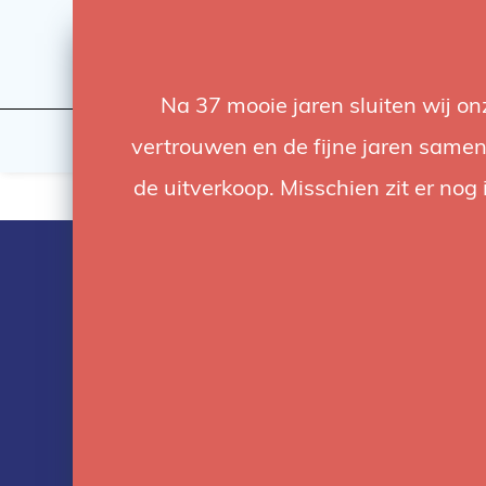
Na 37 mooie jaren sluiten wij o
Licht
Studio
vertrouwen en de fijne jaren samen.
de uitverkoop. Misschien zit er nog 
Producten ge
met