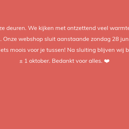
nze deuren. We kijken met ontzettend veel warmte
Accessoires
Support
Audio
Acties
Merken
Studiobou
 Onze webshop sluit aanstaande zondag 28 juni om
iets moois voor je tussen! Na sluiting blijven wij 
4.92 / 5
op trusted shops
± 1 oktober. Bedankt voor alles. ❤️
tagd