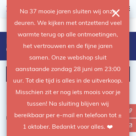
0
Na 37 mooie jaren sluiten wij onze
deuren. We kijken met ontzettend veel
4.92 / 5
op trusted shops
warmte terug op alle ontmoetingen,
Producten getagd met
het vertrouwen en de fijne jaren
6090928558510
samen. Onze webshop sluit
aanstaande zondag 28 juni om 23:00
FILTER
uur. Tot die tijd is alles in de uitverkoop.
Misschien zit er nog iets moois voor je
tussen! Na sluiting blijven wij
bereikbaar per e-mail en telefoon tot ±
Bekijk
0
van de 0 producten
1 oktober. Bedankt voor alles. ❤️