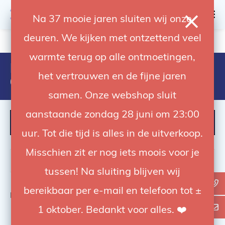
0
Na 37 mooie jaren sluiten wij onze
deuren. We kijken met ontzettend veel
4.92 / 5
op trusted shops
warmte terug op alle ontmoetingen,
Producten getagd met
het vertrouwen en de fijne jaren
6971842181490
samen. Onze webshop sluit
aanstaande zondag 28 juni om 23:00
FILTER
uur. Tot die tijd is alles in de uitverkoop.
Misschien zit er nog iets moois voor je
tussen! Na sluiting blijven wij
bereikbaar per e-mail en telefoon tot ±
Bekijk
0
van de 0 producten
1 oktober. Bedankt voor alles. ❤️