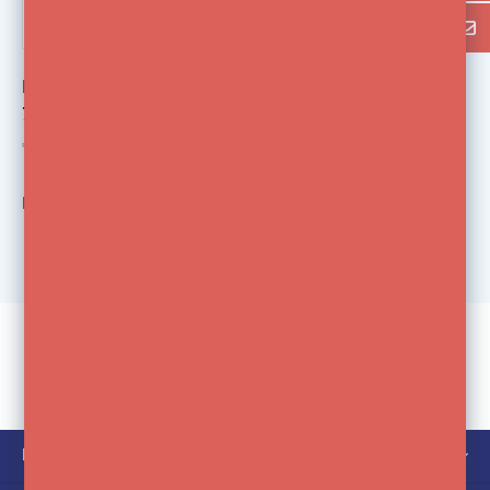
Reflectiescherm 80cm
7 in One
€15,00
€39,00
Bekijk
1
van de 1 producten
KLANTENSERVICE