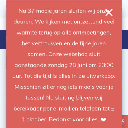
0
Na 37 mooie jaren sluiten wij onze
deuren. We kijken met ontzettend veel
4.92 / 5
op trusted shops
warmte terug op alle ontmoetingen,
Producten getagd met 7 in one
het vertrouwen en de fijne jaren
samen. Onze webshop sluit
FILTER
aanstaande zondag 28 juni om 23:00
uur. Tot die tijd is alles in de uitverkoop.
Misschien zit er nog iets moois voor je
tussen! Na sluiting blijven wij
-62%
bereikbaar per e-mail en telefoon tot ±
1 oktober. Bedankt voor alles. ❤️