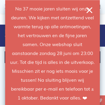
0
Na 37 mooie jaren sluiten wij onze
deuren. We kijken met ontzettend veel
4.92 / 5
op trusted shops
warmte terug op alle ontmoetingen,
Producten getagd met
het vertrouwen en de fijne jaren
7630006326403
samen. Onze webshop sluit
aanstaande zondag 28 juni om 23:00
FILTER
uur. Tot die tijd is alles in de uitverkoop.
Misschien zit er nog iets moois voor je
tussen! Na sluiting blijven wij
bereikbaar per e-mail en telefoon tot ±
-14%
1 oktober. Bedankt voor alles. ❤️