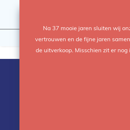
Na 37 mooie jaren sluiten wij o
Licht
Studio
vertrouwen en de fijne jaren samen.
de uitverkoop. Misschien zit er nog 
Producten ge