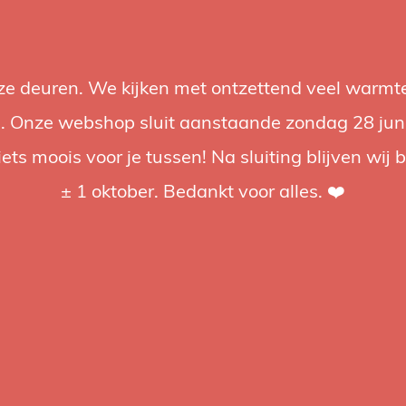
nze deuren. We kijken met ontzettend veel warmte
Accessoires
Support
Audio
Acties
Merken
Studiobou
 Onze webshop sluit aanstaande zondag 28 juni om
iets moois voor je tussen! Na sluiting blijven wij 
4.92 / 5
op trusted shops
± 1 oktober. Bedankt voor alles. ❤️
tagd