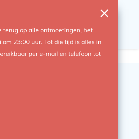
0
Inloggen
Verlanglijst
Winkelwagen
Taal
 terug op alle ontmoetingen, het
wers
Contact
 23:00 uur. Tot die tijd is alles in
bereikbaar per e-mail en telefoon tot