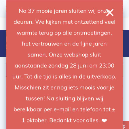
0
Na 37 mooie jaren sluiten wij onze
deuren. We kijken met ontzettend veel
4.92 / 5
op trusted shops
warmte terug op alle ontmoetingen,
Producten getagd met
het vertrouwen en de fijne jaren
8024221016116
samen. Onze webshop sluit
aanstaande zondag 28 juni om 23:00
FILTER
uur. Tot die tijd is alles in de uitverkoop.
Misschien zit er nog iets moois voor je
tussen! Na sluiting blijven wij
bereikbaar per e-mail en telefoon tot ±
1 oktober. Bedankt voor alles. ❤️