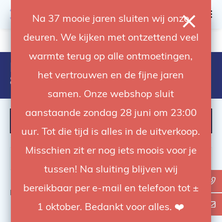
0
Na 37 mooie jaren sluiten wij onze
deuren. We kijken met ontzettend veel
4.92 / 5
op trusted shops
warmte terug op alle ontmoetingen,
Producten getagd met
het vertrouwen en de fijne jaren
8024221132519
samen. Onze webshop sluit
aanstaande zondag 28 juni om 23:00
FILTER
uur. Tot die tijd is alles in de uitverkoop.
Misschien zit er nog iets moois voor je
tussen! Na sluiting blijven wij
bereikbaar per e-mail en telefoon tot ±
Bekijk
0
van de 0 producten
1 oktober. Bedankt voor alles. ❤️