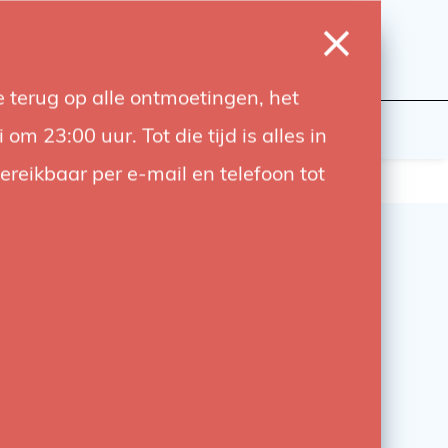
0
Inloggen
Verlanglijst
Winkelwagen
Taal
 terug op alle ontmoetingen, het
wers
Contact
 23:00 uur. Tot die tijd is alles in
bereikbaar per e-mail en telefoon tot