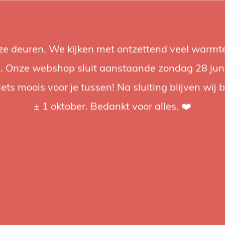
nze deuren. We kijken met ontzettend veel warmte
Accessoires
Support
Audio
Acties
Merken
Studiobou
 Onze webshop sluit aanstaande zondag 28 juni om
iets moois voor je tussen! Na sluiting blijven wij 
4.92 / 5
op trusted shops
± 1 oktober. Bedankt voor alles. ❤️
tagd