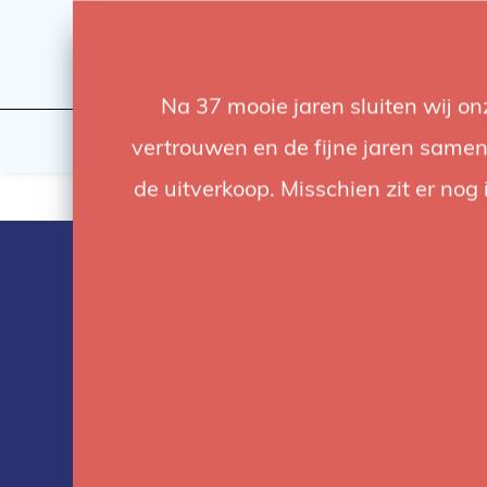
Na 37 mooie jaren sluiten wij o
Licht
Studio
vertrouwen en de fijne jaren samen.
de uitverkoop. Misschien zit er nog 
Producten ge