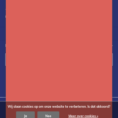
+31(0)75-6841742
info@fotoflits.com
NIEUWSBRIEF
Abonneer
Volg ons op social media
Wij slaan cookies op om onze website te verbeteren. Is dat akkoord?
Ja
Nee
Meer over cookies »
© Copyright
2026
Fotoflits