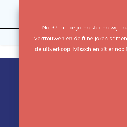
Na 37 mooie jaren sluiten wij o
Licht
Studio
vertrouwen en de fijne jaren samen.
de uitverkoop. Misschien zit er nog 
Producten ge