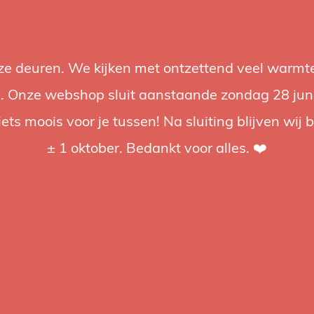
nze deuren. We kijken met ontzettend veel warmte
Accessoires
Support
Audio
Acties
Merken
Studiobou
 Onze webshop sluit aanstaande zondag 28 juni om
iets moois voor je tussen! Na sluiting blijven wij 
4.92 / 5
op trusted shops
± 1 oktober. Bedankt voor alles. ❤️
tagd