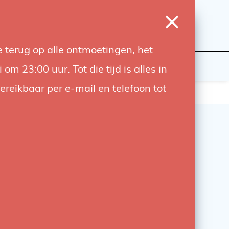
0
Inloggen
Verlanglijst
Winkelwagen
Taal
 terug op alle ontmoetingen, het
wers
Contact
 23:00 uur. Tot die tijd is alles in
bereikbaar per e-mail en telefoon tot