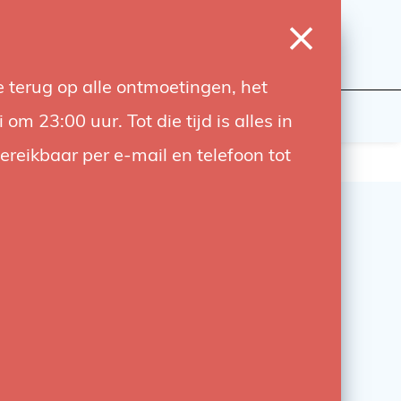
0
Inloggen
Verlanglijst
Winkelwagen
Taal
 terug op alle ontmoetingen, het
wers
Contact
 23:00 uur. Tot die tijd is alles in
bereikbaar per e-mail en telefoon tot