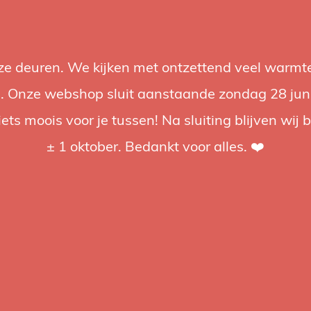
nze deuren. We kijken met ontzettend veel warmte
Accessoires
Support
Audio
Acties
Merken
Studiobou
 Onze webshop sluit aanstaande zondag 28 juni om
iets moois voor je tussen! Na sluiting blijven wij 
4.92 / 5
op trusted shops
± 1 oktober. Bedankt voor alles. ❤️
tagd
r