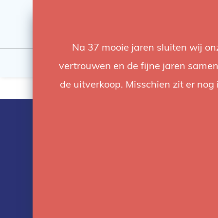
Na 37 mooie jaren sluiten wij o
Licht
Studio
vertrouwen en de fijne jaren samen.
de uitverkoop. Misschien zit er nog 
Producten ge
met acculade