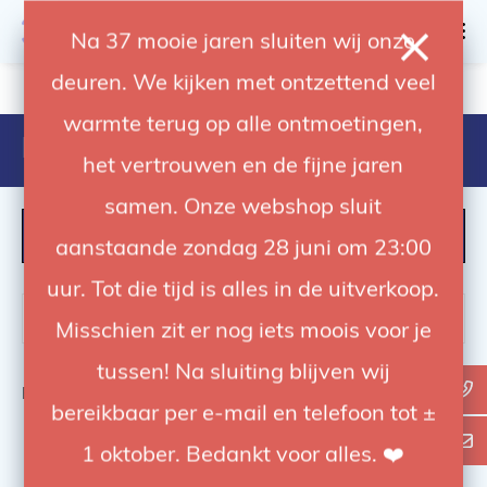
0
Na 37 mooie jaren sluiten wij onze
deuren. We kijken met ontzettend veel
4.92 / 5
op trusted shops
warmte terug op alle ontmoetingen,
Producten getagd met achter
het vertrouwen en de fijne jaren
samen. Onze webshop sluit
FILTER
aanstaande zondag 28 juni om 23:00
uur. Tot die tijd is alles in de uitverkoop.
Misschien zit er nog iets moois voor je
tussen! Na sluiting blijven wij
Bekijk
0
van de 0 producten
bereikbaar per e-mail en telefoon tot ±
1 oktober. Bedankt voor alles. ❤️