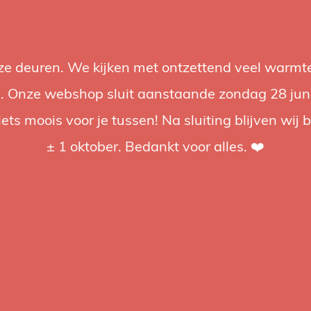
nze deuren. We kijken met ontzettend veel warmte
Accessoires
Support
Audio
Acties
Merken
Studiobou
 Onze webshop sluit aanstaande zondag 28 juni om
iets moois voor je tussen! Na sluiting blijven wij 
4.92 / 5
op trusted shops
± 1 oktober. Bedankt voor alles. ❤️
tagd
ond