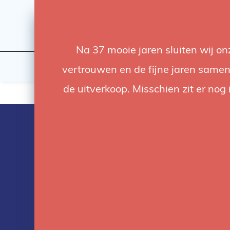
Na 37 mooie jaren sluiten wij o
Licht
Studio
vertrouwen en de fijne jaren samen.
de uitverkoop. Misschien zit er nog 
Producten ge
met Achtergr