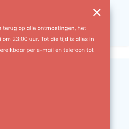
0
Inloggen
Verlanglijst
Winkelwagen
Taal
 terug op alle ontmoetingen, het
wers
Contact
 23:00 uur. Tot die tijd is alles in
bereikbaar per e-mail en telefoon tot