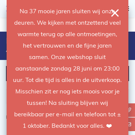
0
Na 37 mooie jaren sluiten wij onze
deuren. We kijken met ontzettend veel
4.92 / 5
op trusted shops
warmte terug op alle ontmoetingen,
Producten getagd met
het vertrouwen en de fijne jaren
AchtergrondOpslag
samen. Onze webshop sluit
aanstaande zondag 28 juni om 23:00
FILTER
uur. Tot die tijd is alles in de uitverkoop.
Misschien zit er nog iets moois voor je
tussen! Na sluiting blijven wij
bereikbaar per e-mail en telefoon tot ±
Bekijk
0
van de 0 producten
1 oktober. Bedankt voor alles. ❤️