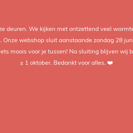
nze deuren. We kijken met ontzettend veel warmte
Accessoires
Support
Audio
Acties
Merken
Studiobou
 Onze webshop sluit aanstaande zondag 28 juni om
iets moois voor je tussen! Na sluiting blijven wij 
4.92 / 5
op trusted shops
± 1 oktober. Bedankt voor alles. ❤️
tagd