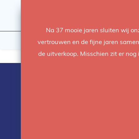
Na 37 mooie jaren sluiten wij o
Licht
Studio
vertrouwen en de fijne jaren samen.
de uitverkoop. Misschien zit er nog 
Producten ge