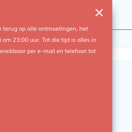
0
Inloggen
Verlanglijst
Winkelwagen
Taal
 terug op alle ontmoetingen, het
wers
Contact
 23:00 uur. Tot die tijd is alles in
bereikbaar per e-mail en telefoon tot