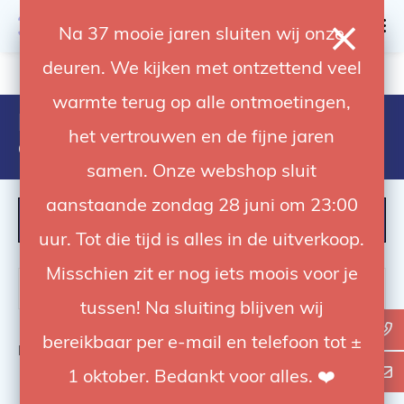
0
Na 37 mooie jaren sluiten wij onze
deuren. We kijken met ontzettend veel
4.92 / 5
op trusted shops
warmte terug op alle ontmoetingen,
Producten getagd met amaran
het vertrouwen en de fijne jaren
cob 60d
samen. Onze webshop sluit
aanstaande zondag 28 juni om 23:00
FILTER
uur. Tot die tijd is alles in de uitverkoop.
Misschien zit er nog iets moois voor je
tussen! Na sluiting blijven wij
bereikbaar per e-mail en telefoon tot ±
Bekijk
0
van de 0 producten
1 oktober. Bedankt voor alles. ❤️