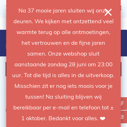
0
Na 37 mooie jaren sluiten wij onze
deuren. We kijken met ontzettend veel
4.92 / 5
op trusted shops
warmte terug op alle ontmoetingen,
Producten getagd met aputure
het vertrouwen en de fijne jaren
led lamp
samen. Onze webshop sluit
aanstaande zondag 28 juni om 23:00
FILTER
uur. Tot die tijd is alles in de uitverkoop.
Misschien zit er nog iets moois voor je
tussen! Na sluiting blijven wij
bereikbaar per e-mail en telefoon tot ±
Bekijk
0
van de 0 producten
1 oktober. Bedankt voor alles. ❤️