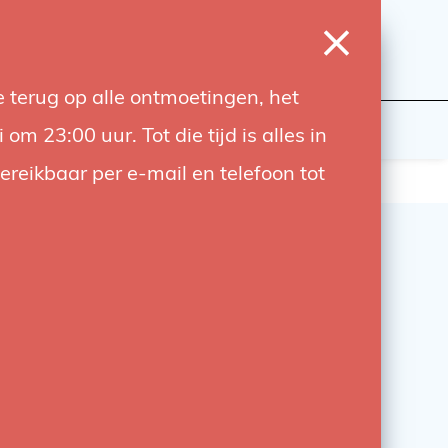
0
Inloggen
Verlanglijst
Winkelwagen
Taal
 terug op alle ontmoetingen, het
wers
Contact
 23:00 uur. Tot die tijd is alles in
bereikbaar per e-mail en telefoon tot