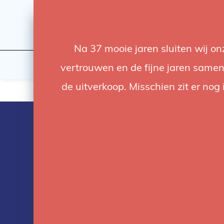
Na 37 mooie jaren sluiten wij o
Licht
Studio
vertrouwen en de fijne jaren samen.
de uitverkoop. Misschien zit er nog 
Producten ge
met aputure l