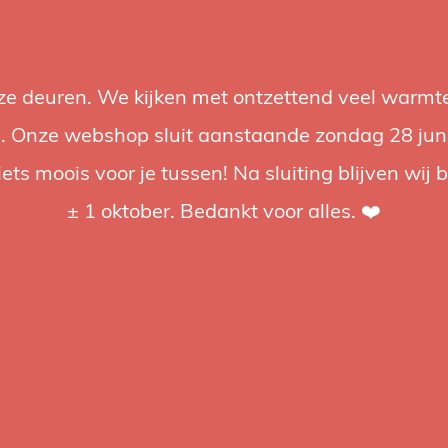
nze deuren. We kijken met ontzettend veel warmte
Accessoires
Support
Audio
Acties
Merken
Studiobou
 Onze webshop sluit aanstaande zondag 28 juni om
iets moois voor je tussen! Na sluiting blijven wij 
4.92 / 5
op trusted shops
± 1 oktober. Bedankt voor alles. ❤️
tagd
ight