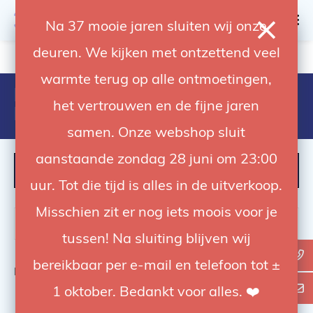
0
Na 37 mooie jaren sluiten wij onze
deuren. We kijken met ontzettend veel
4.92 / 5
op trusted shops
warmte terug op alle ontmoetingen,
Producten getagd met Aputure
het vertrouwen en de fijne jaren
Light Storm LS C300D MKII
samen. Onze webshop sluit
aanstaande zondag 28 juni om 23:00
FILTER
uur. Tot die tijd is alles in de uitverkoop.
Misschien zit er nog iets moois voor je
tussen! Na sluiting blijven wij
bereikbaar per e-mail en telefoon tot ±
Bekijk
0
van de 0 producten
1 oktober. Bedankt voor alles. ❤️