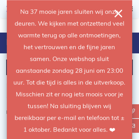
0
Na 37 mooie jaren sluiten wij onze
deuren. We kijken met ontzettend veel
4.92 / 5
op trusted shops
warmte terug op alle ontmoetingen,
Producten getagd met aputure
het vertrouwen en de fijne jaren
samen. Onze webshop sluit
FILTER
aanstaande zondag 28 juni om 23:00
uur. Tot die tijd is alles in de uitverkoop.
Misschien zit er nog iets moois voor je
tussen! Na sluiting blijven wij
Bekijk
0
van de 0 producten
bereikbaar per e-mail en telefoon tot ±
1 oktober. Bedankt voor alles. ❤️