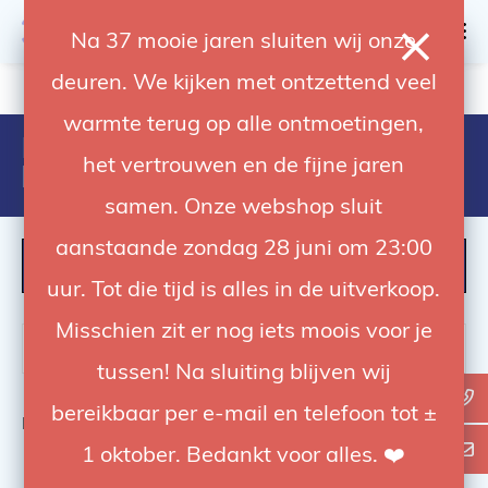
0
Na 37 mooie jaren sluiten wij onze
deuren. We kijken met ontzettend veel
4.92 / 5
op trusted shops
warmte terug op alle ontmoetingen,
Producten getagd met arri l7-c
het vertrouwen en de fijne jaren
le2
samen. Onze webshop sluit
aanstaande zondag 28 juni om 23:00
FILTER
uur. Tot die tijd is alles in de uitverkoop.
Misschien zit er nog iets moois voor je
tussen! Na sluiting blijven wij
bereikbaar per e-mail en telefoon tot ±
Bekijk
0
van de 0 producten
1 oktober. Bedankt voor alles. ❤️