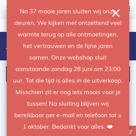
0
Na 37 mooie jaren sluiten wij onze
deuren. We kijken met ontzettend veel
4.92 / 5
op trusted shops
warmte terug op alle ontmoetingen,
Producten getagd met avenger
het vertrouwen en de fijne jaren
f810
samen. Onze webshop sluit
aanstaande zondag 28 juni om 23:00
FILTER
uur. Tot die tijd is alles in de uitverkoop.
Misschien zit er nog iets moois voor je
tussen! Na sluiting blijven wij
bereikbaar per e-mail en telefoon tot ±
-21%
1 oktober. Bedankt voor alles. ❤️