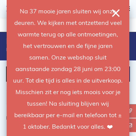
0
Na 37 mooie jaren sluiten wij onze
deuren. We kijken met ontzettend veel
4.92 / 5
op trusted shops
warmte terug op alle ontmoetingen,
Producten getagd met avenger
het vertrouwen en de fijne jaren
universal extension medium
samen. Onze webshop sluit
aanstaande zondag 28 juni om 23:00
FILTER
uur. Tot die tijd is alles in de uitverkoop.
Misschien zit er nog iets moois voor je
tussen! Na sluiting blijven wij
bereikbaar per e-mail en telefoon tot ±
Bekijk
0
van de 0 producten
1 oktober. Bedankt voor alles. ❤️